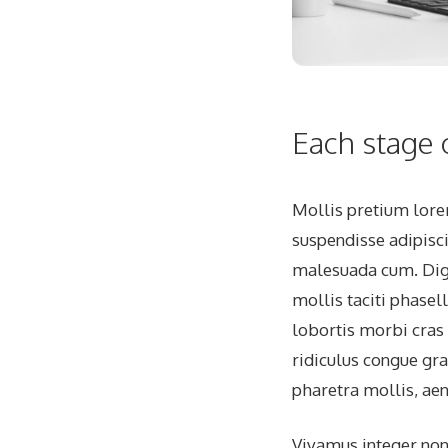
Each stage o
Mollis pretium lorem
suspendisse adipisc
malesuada cum. Dig
mollis taciti phase
lobortis morbi cra
ridiculus congue gra
pharetra mollis, aen
Vivamus integer non 