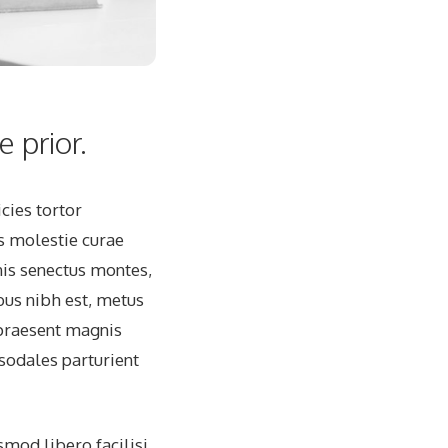
 prior.
cies tortor
s molestie curae
is senectus montes,
us nibh est, metus
praesent magnis
 sodales parturient
smod libero facilisi