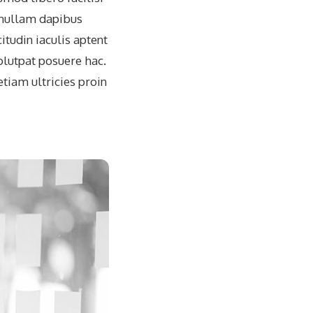
s nullam dapibus
itudin iaculis aptent
olutpat posuere hac.
tiam ultricies proin