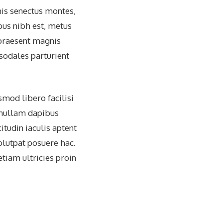
is senectus montes,
us nibh est, metus
praesent magnis
 sodales parturient
smod libero facilisi
s nullam dapibus
itudin iaculis aptent
olutpat posuere hac.
tiam ultricies proin