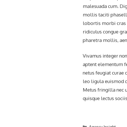
malesuada cum. Dig
mollis taciti phase
lobortis morbi cra
ridiculus congue gra
pharetra mollis, aen
Vivamus integer non 
aptent elementum fel
netus feugiat curae 
leo ligula euismod d
Metus fringilla nec
quisque lectus sociis
Categories
Agency Insight