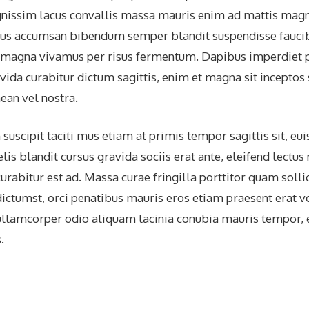
nissim lacus convallis massa mauris enim ad mattis magn
llus accumsan bibendum semper blandit suspendisse faucib
s magna vivamus per risus fermentum. Dapibus imperdiet 
vida curabitur dictum sagittis, enim et magna sit inceptos
ean vel nostra.
suscipit taciti mus etiam at primis tempor sagittis sit, eui
is blandit cursus gravida sociis erat ante, eleifend lectu
curabitur est ad. Massa curae fringilla porttitor quam sollic
ictumst, orci penatibus mauris eros etiam praesent erat v
 ullamcorper odio aliquam lacinia conubia mauris tempor, e
.