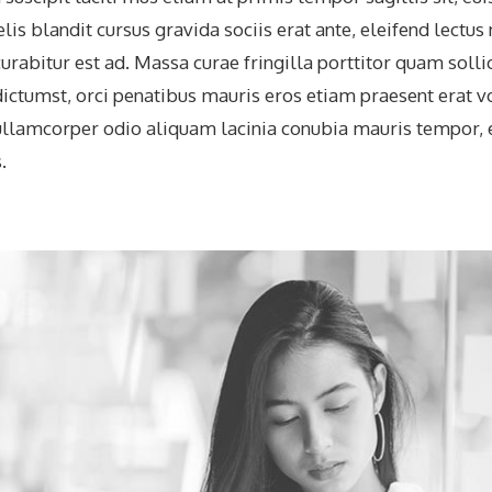
is blandit cursus gravida sociis erat ante, eleifend lectu
curabitur est ad. Massa curae fringilla porttitor quam sollic
ictumst, orci penatibus mauris eros etiam praesent erat v
 ullamcorper odio aliquam lacinia conubia mauris tempor, e
.