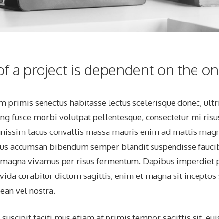
f a project is dependent on the one
 primis senectus habitasse lectus scelerisque donec, ultri
ing fusce morbi volutpat pellentesque, consectetur mi risu
nissim lacus convallis massa mauris enim ad mattis magn
llus accumsan bibendum semper blandit suspendisse faucib
s magna vivamus per risus fermentum. Dapibus imperdiet 
vida curabitur dictum sagittis, enim et magna sit inceptos
ean vel nostra.
suscipit taciti mus etiam at primis tempor sagittis sit, eui